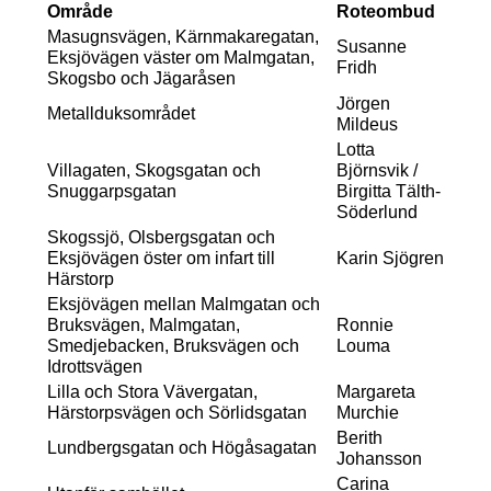
Område
Roteombud
Masugnsvägen, Kärnmakaregatan,
Susanne
Eksjövägen väster om Malmgatan,
Fridh
Skogsbo och Jägaråsen
Jörgen
Metallduksområdet
Mildeus
Lotta
Villagaten, Skogsgatan och
Björnsvik /
Snuggarpsgatan
Birgitta Tälth-
Söderlund
Skogssjö, Olsbergsgatan och
Eksjövägen öster om infart till
Karin Sjögren
Härstorp
Eksjövägen mellan Malmgatan och
Bruksvägen, Malmgatan,
Ronnie
Smedjebacken, Bruksvägen och
Louma
Idrottsvägen
Lilla och Stora Vävergatan,
Margareta
Härstorpsvägen och Sörlidsgatan
Murchie
Berith
Lundbergsgatan och Högåsagatan
Johansson
Carina