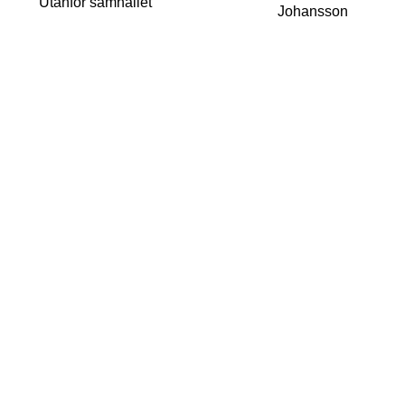
Utanför samhället
Johansson